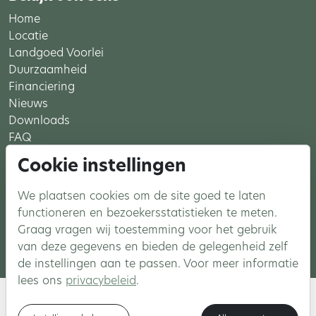
Home
Locatie
Landgoed Voorlei
Duurzaamheid
Financiering
Nieuws
Downloads
FAQ
Cookie instellingen
Meer Voorlei
We plaatsen cookies om de site goed te laten
Aanmelden
functioneren en bezoekersstatistieken te meten.
Instagram
Graag vragen wij toestemming voor het gebruik
Facebook
van deze gegevens en bieden de gelegenheid zelf
de instellingen aan te passen. Voor meer informatie
lees ons
privacybeleid
.
© 2026 Landgoed Voorlei - Nieuwbouw in
Leidschendam