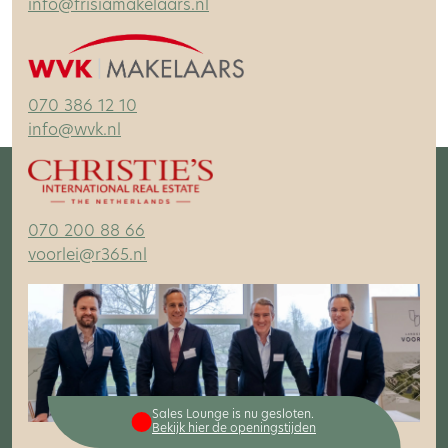
info@frisiamakelaars.nl
070 386 12 10
info@wvk.nl
070 200 88 66
voorlei@r365.nl
Sales Lounge is nu gesloten.
Bekijk hier de openingstijden