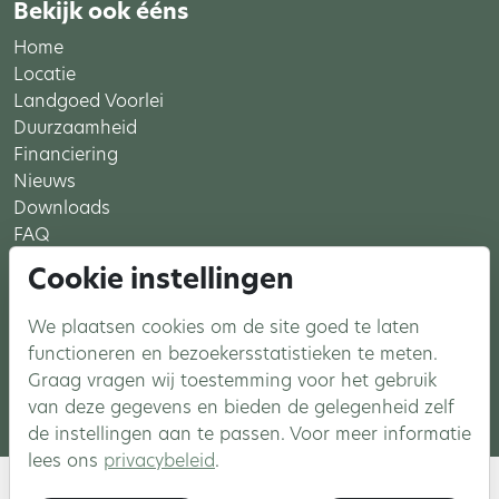
Bekijk ook ééns
Home
Locatie
Landgoed Voorlei
Duurzaamheid
Financiering
Nieuws
Downloads
FAQ
Cookie instellingen
Meer Voorlei
We plaatsen cookies om de site goed te laten
Aanmelden
functioneren en bezoekersstatistieken te meten.
Instagram
Graag vragen wij toestemming voor het gebruik
Facebook
van deze gegevens en bieden de gelegenheid zelf
de instellingen aan te passen. Voor meer informatie
lees ons
privacybeleid
.
© 2026 Landgoed Voorlei - Nieuwbouw in