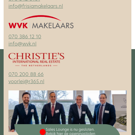
info@frisiamakelaars.nl
070 386 12 10
info@wvk.nl
070 200 88 66
voorlei@r365.nl
Sales Lounge is nu gesloten.
Bekijk hier de openingstijden